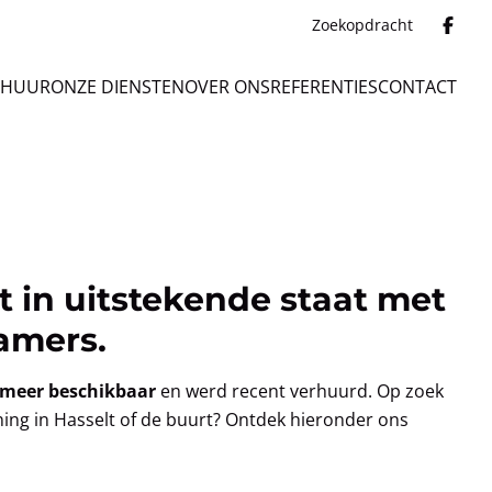
Zoekopdracht
 HUUR
ONZE DIENSTEN
OVER ONS
REFERENTIES
CONTACT
 in uitstekende staat met
amers.
 meer beschikbaar
en werd recent verhuurd. Op zoek
ning in Hasselt of de buurt? Ontdek hieronder ons