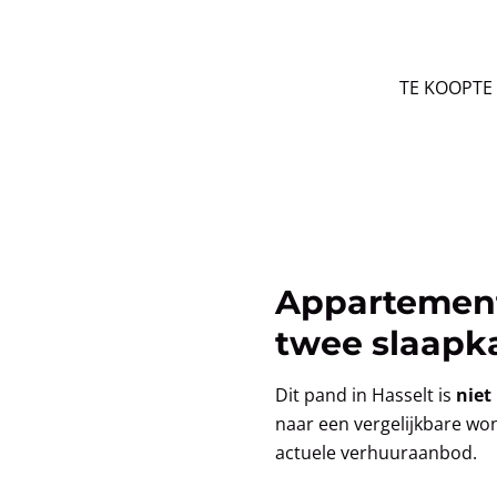
TE KOOP
TE
Appartement
twee slaapk
Dit pand in Hasselt is
niet
naar een vergelijkbare wo
actuele verhuuraanbod.