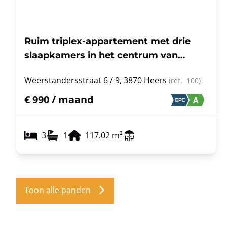
Ruim triplex-appartement met drie
slaapkamers in het centrum van
Heers.
Weerstandersstraat 6 / 9, 3870 Heers
(ref.
100
)
€ 990 / maand
3
1
117.02
m²
Toon alle panden