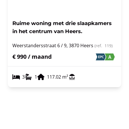
Ruime woning met drie slaapkamers
in het centrum van Heers.
Weerstandersstraat 6 / 9, 3870 Heers
(ref.
119
)
€ 990 / maand
3
1
117.02
m²