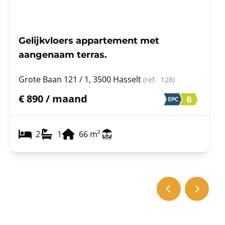
Gelijkvloers appartement met
aangenaam terras.
Grote Baan 121 / 1, 3500 Hasselt
(ref.
128
)
€ 890 / maand
2
1
66
m²