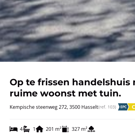
Op te frissen handelshuis
ruime woonst met tuin.
Kempische steenweg 272, 3500 Hasselt
(ref.
103
)
4
1
201
m²
327
m²