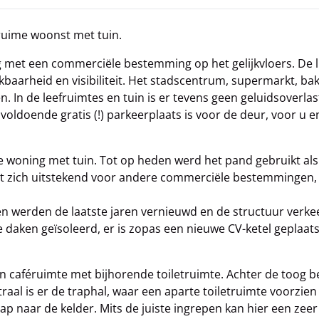
ruime woonst met tuin.
 met een commerciële bestemming op het gelijkvloers. De l
baarheid en visibiliteit. Het stadscentrum, supermarkt, bak
en. In de leefruimtes en tuin is er tevens geen geluidsoverlas
s voldoende gratis (!) parkeerplaats is voor de deur, voor u 
 woning met tuin. Tot op heden werd het pand gebruikt als
het zich uitstekend voor andere commerciële bestemmingen,
en werden de laatste jaren vernieuwd en de structuur verkee
daken geïsoleerd, er is zopas een nieuwe CV-ketel geplaatst
en caféruimte met bijhorende toiletruimte. Achter de toog b
aal is er de traphal, waar een aparte toiletruimte voorzien 
p naar de kelder. Mits de juiste ingrepen kan hier een zeer