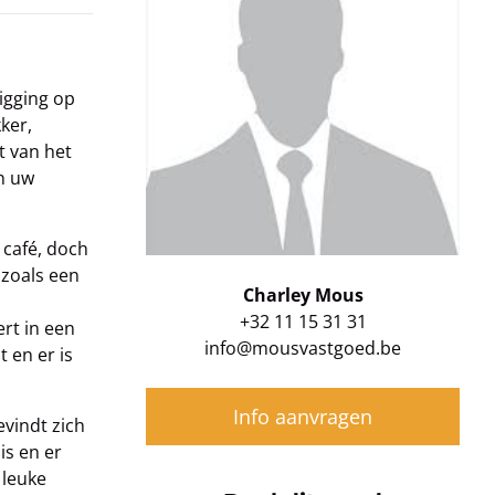
igging op
ker,
t van het
en uw
 café, doch
 zoals een
Charley Mous
+32 11 15 31 31
rt in een
info@mousvastgoed.be
 en er is
Info aanvragen
evindt zich
is en er
 leuke