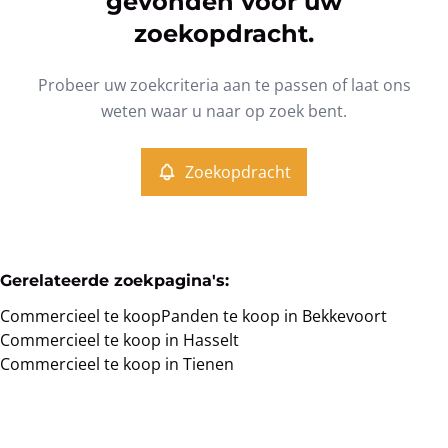
gevonden voor uw
Type
zoekopdracht.
Commercieel
Zoekopdracht
Sorteer op
Remove
Probeer uw zoekcriteria aan te passen of laat ons
weten waar u naar op zoek bent.
Meer criteria
Zoekopdracht
Min. budget
Gerelateerde zoekpagina's
:
Max. budget
Commercieel te koop
Panden te koop in Bekkevoort
Commercieel te koop in Hasselt
Commercieel te koop in Tienen
Zoeken