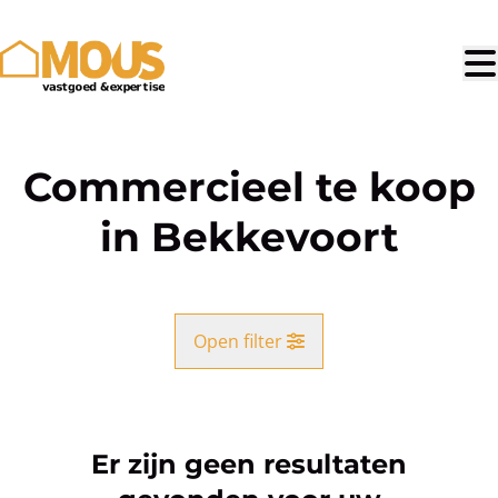
Ga naar hoofdinhoud
Commercieel te koop
in Bekkevoort
Open filter
Gemeente
Bekkevoort (3460)
Er zijn geen resultaten
Remove
Kaartweergave