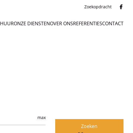
Zoekopdracht
 HUUR
ONZE DIENSTEN
OVER ONS
REFERENTIES
CONTACT
max
Zoeken