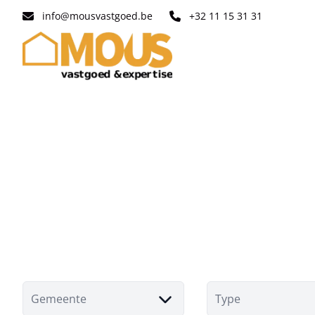
Ga naar hoofdinhoud
info@mousvastgoed.be
+32 11 15 31 31
Gemeente
Type