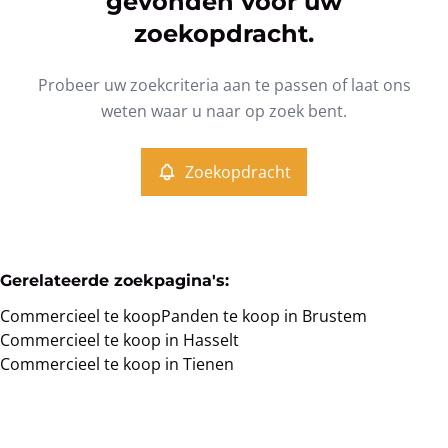
gevonden voor uw
Type
zoekopdracht.
Commercieel
Zoekopdracht
Sorteer op
Remove
Probeer uw zoekcriteria aan te passen of laat ons
weten waar u naar op zoek bent.
Meer criteria
Zoekopdracht
Min. budget
Gerelateerde zoekpagina's
:
Max. budget
Commercieel te koop
Panden te koop in Brustem
Commercieel te koop in Hasselt
Commercieel te koop in Tienen
Zoeken