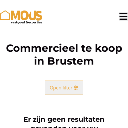
Ga naar hoofdinhoud
Commercieel te koop
in Brustem
Open filter
Gemeente
Brustem (3800)
Er zijn geen resultaten
Remove
Kaartweergave