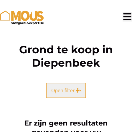
Ga naar hoofdinhoud
Grond te koop in
Diepenbeek
Open filter
Gemeente
Diepenbeek (3590)
Er zijn geen resultaten
Remove
Kaartweergave