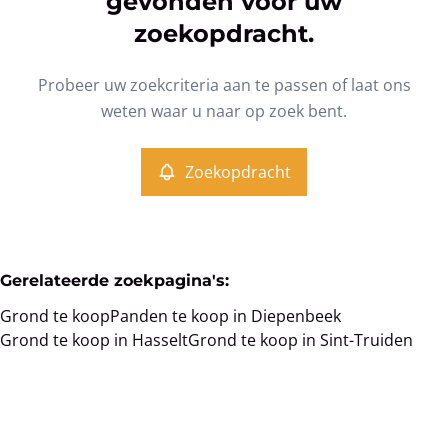
gevonden voor uw
Type
zoekopdracht.
Grond
Zoekopdracht
Sorteer op
Remove
Probeer uw zoekcriteria aan te passen of laat ons
weten waar u naar op zoek bent.
Meer criteria
Zoekopdracht
Min. budget
Gerelateerde zoekpagina's
:
Max. budget
Grond te koop
Panden te koop in Diepenbeek
Grond te koop in Hasselt
Grond te koop in Sint-Truiden
Zoeken