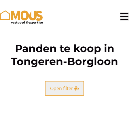
Ga naar hoofdinhoud
Panden te koop in
Tongeren-Borgloon
Open filter
Gemeente
Tongeren-Borgloon (3700, 3840)
Remove
Kaartweergave