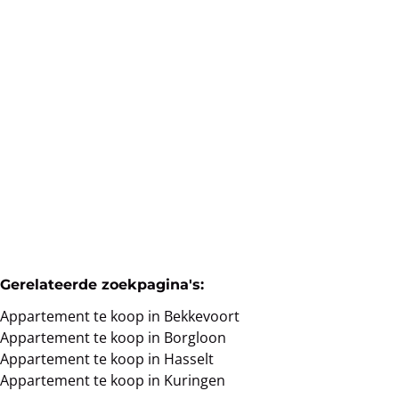
Verhuurd appartement met 2 slaapkamers en
garage in Kuringen
3511 Kuringen
(ref.
32
)
Verkocht
2
1
98
m²
1
1
Gerelateerde zoekpagina's
:
Appartement te koop in Bekkevoort
Appartement te koop in Borgloon
Appartement te koop in Hasselt
Appartement te koop in Kuringen