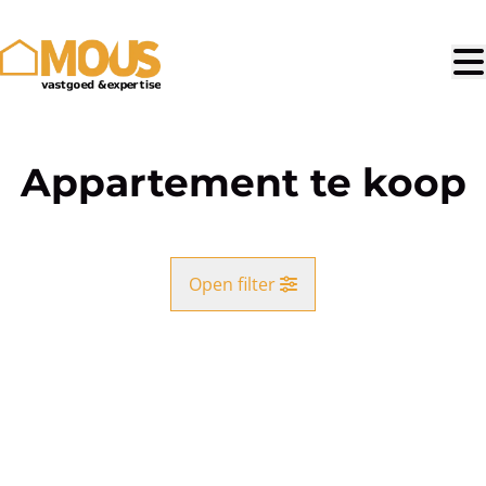
Ga naar hoofdinhoud
Appartement te koop
Open filter
Gemeente
Kaartweergave
Type
Appartement