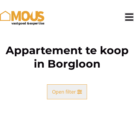
Ga naar hoofdinhoud
Appartement te koop
in Borgloon
Open filter
Gemeente
VERKOCHT
Borgloon (3840)
Remove
Kaartweergave