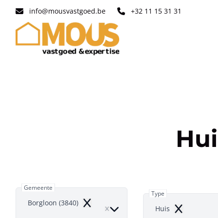
Ga naar hoofdinhoud
info@mousvastgoed.be
+32 11 15 31 31
Hui
Gemeente
Type
Borgloon (3840)
Remove
Huis
Remove