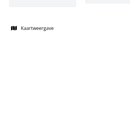
Kaartweergave
VERKOCHT
Te renoveren rijwoning, aan de rand