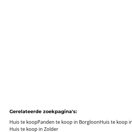
van het stadscentrum!
3840 Borgloon
(ref.
60
)
Verkocht
4
1
1
Gerelateerde zoekpagina's
:
Huis te koop
Panden te koop in Borgloon
Huis te koop 
Huis te koop in Zolder