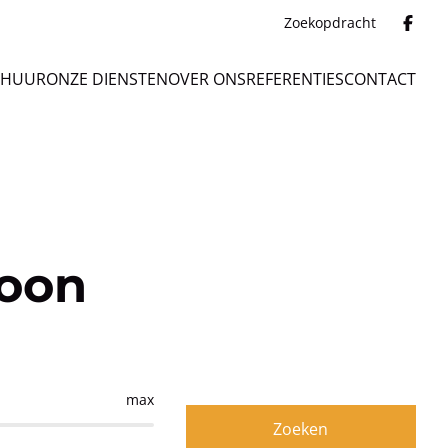
Zoekopdracht
 HUUR
ONZE DIENSTEN
OVER ONS
REFERENTIES
CONTACT
loon
max
Zoeken