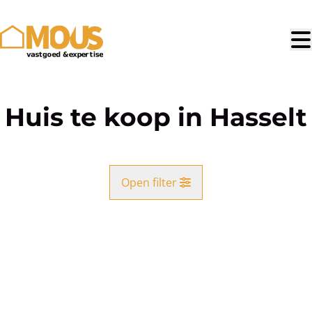
Ga naar hoofdinhoud
Huis te koop in Hasselt
Open filter
Gemeente
Hasselt (3500, 3512)
Remove
Kaartweergave
Type