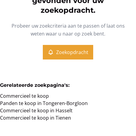
gevonden voor uw
Type
zoekopdracht.
Commercieel
Zoekopdracht
Sorteer op
Remove
Probeer uw zoekcriteria aan te passen of laat ons
weten waar u naar op zoek bent.
Meer criteria
Zoekopdracht
Min. budget
Gerelateerde zoekpagina's
:
Max. budget
Commercieel te koop
Panden te koop in Tongeren-Borgloon
Commercieel te koop in Hasselt
Commercieel te koop in Tienen
Zoeken