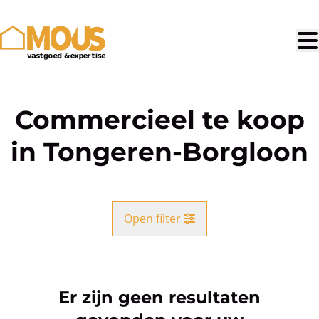
Ga naar hoofdinhoud
Commercieel te koop
in Tongeren-Borgloon
Open filter
Gemeente
Tongeren-Borgloon (3700, 3840)
Er zijn geen resultaten
Remove
Kaartweergave